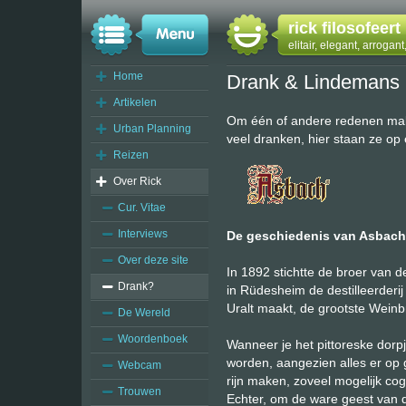
rick filosofeert
elitair, elegant, arrogan
Home
Drank & Lindemans
Artikelen
Om één of andere redenen make
Urban Planning
veel dranken, hier staan ze op e
Reizen
Over Rick
Cur. Vitae
Interviews
De geschiedenis van Asbach 
Over deze site
In 1892 stichtte de broer van
Drank?
in Rüdesheim de destilleerder
Uralt maakt, de grootste Weinb
De Wereld
Woordenboek
Wanneer je het pittoreske dorp
worden, aangezien alles er op g
Webcam
rijn maken, zoveel mogelijk co
Trouwen
Echter, om de ware geest van de