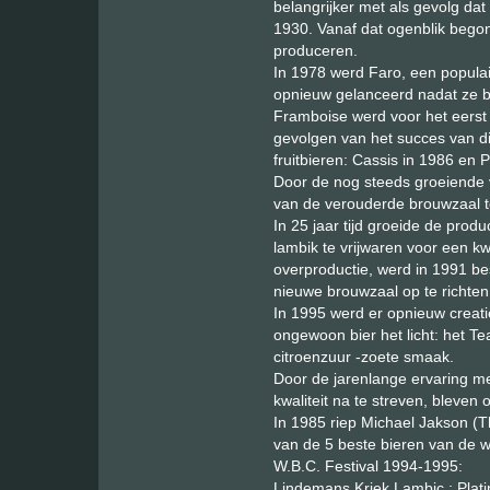
belangrijker met als gevolg dat
1930. Vanaf dat ogenblik bego
produceren.
In 1978 werd Faro, een populai
opnieuw gelanceerd nadat ze b
Framboise werd voor het eerst 
gevolgen van het succes van di
fruitbieren: Cassis in 1986 en
Door de nog steeds groeiende 
van de verouderde brouwzaal t
In 25 jaar tijd groeide de prod
lambik te vrijwaren voor een kw
overproductie, werd in 1991 b
nieuwe brouwzaal op te richten,
In 1995 werd er opnieuw creat
ongewoon bier het licht: het T
citroenzuur -zoete smaak.
Door de jarenlange ervaring me
kwaliteit na te streven, bleven o
In 1985 riep Michael Jakson (T
van de 5 beste bieren van de w
W.B.C. Festival 1994-1995:
Lindemans Kriek Lambic : Plat