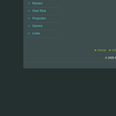
Reizen
Over Rick
Projecten
Games
Links
Home
Ur
© 2005 