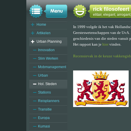
rick filosofeert
elitair, elegant, arrogan
Home
In 1999 volgde ik het vak Hollandsc
Geesteswetenschappen van de UvA. I
Artikelen
geschiedenis van die steden vanuit p
Urban Planning
Het rapport kan je
hier
vinden.
Innovation
Recensievak in de keuze vakkengid
Slim Werken
Mobmanagement
Urban
Hol. Steden
Stations
Reisplanners
Transitie
Europa
Kumasi