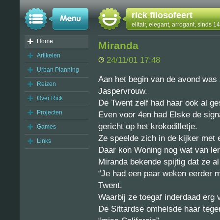
rick filosofeert
elitair, elegant, arrogant, sinds 
Home
Miranda
Artikelen
24/11/01 17:48
Urban Planning
Aan het begin van de avond was 
Reizen
Jaspervrouw.
Over Rick
De Twent zelf had haar ook al g
Projecten
Even voor 4en had Elske de signa
gericht op het krokodilletje.
Games
Ze speelde zich in de kijker met
Links
Daar kon Woning nog wat van ler
Miranda bekende spijtig dat ze al
“Je had een paar weken eerder mo
Twent.
Waarbij ze toegaf inderdaad erg 
De Sittardse omhelsde haar tege