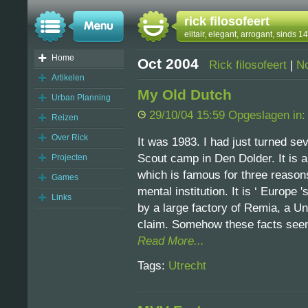
rick filosofeert
elitair, elegant, arrogant, sinds 
Home
Oct 2004
Rick filosofeert
|
N
Artikelen
My Old Dutch
Urban Planning
29/10/04 15:59 Opgeslagen in
Reizen
Over Rick
It was 1983. I had just turned se
Scout camp in Den Dolder. It is a
Projecten
which is famous for three reasons.
Games
mental institution. It is ‘ Europe 
Links
by a large factory of Remia, a Un
claim. Somehow these facts seem
Read More...
Tags:
Utrecht