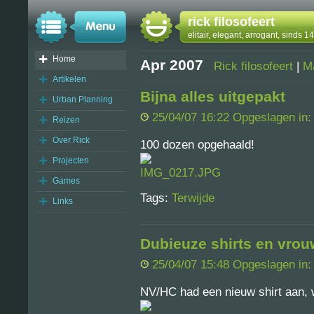
rick filosofeert
elitair, elegant, arrogant, sinds 
Home
Apr 2007
Rick filosofeert
|
M
Artikelen
Bijna alles uitgepakt
Urban Planning
25/04/07 16:22 Opgeslagen in
Reizen
Over Rick
100 dozen opgehaald!
Projecten
Games
Tags:
Terwijde
Links
Dubieuze shirts en vro
25/04/07 15:48 Opgeslagen in
NV/HC had een nieuw shirt aan, 