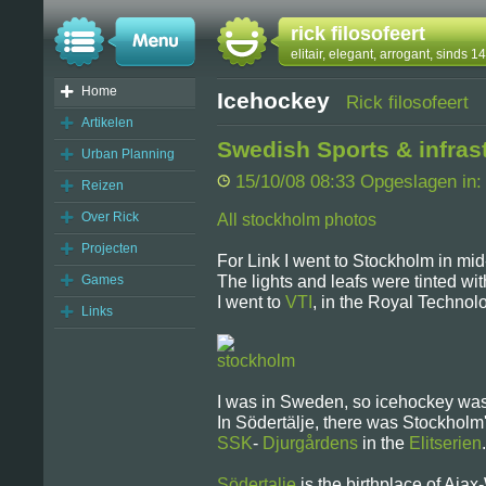
rick filosofeert
elitair, elegant, arrogant, sinds 
Home
Icehockey
Rick filosofeert
Artikelen
Swedish Sports & infras
Urban Planning
15/10/08 08:33 Opgeslagen in
Reizen
Over Rick
All stockholm photos
Projecten
For Link I went to Stockholm in mid
Games
The lights and leafs were tinted wit
I went to
VTI
, in the Royal Technolo
Links
I was in Sweden, so icehockey was
In Södertälje, there was Stockholm
SSK
-
Djurgårdens
in the
Elitserien
.
Södertalje
is the birthplace of Aj