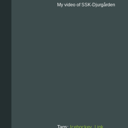
My video of SSK-Djurgården
Tags:
Icehockey
,
Link