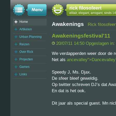
rick filosofeert
elitair, elegant, arrogant, sinds 
Home
Awakenings
Rick filosofeer
Artikelen
Awakeningsfestival'11
Urban Planning
20/07/11 14:50 Opgeslagen in:
Reizen
Over Rick
We verdapperden weer door de r
Net als
ancevalley">Dancevalley
Projecten
Games
Speedy J, Ms. Djax.
Links
De sfeer bleef geweldig.
Op twitter schreven DJ’s dat Awak
En dat is het ook.
Dit jaar als special guest. Mn nic