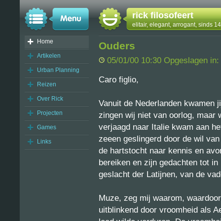
rick filosofeert
elitair, elegant, arrogant, sinds 
Home
Ouders
Artikelen
05/01/00 10:30 Opgeslagen in
Urban Planning
Caro figlio,
Reizen
Over Rick
Vanuit de Nederlanden kwamen ji
Projecten
zingen wij niet van oorlog, maar 
verjaagd naar Italie kwam aan he
Games
zeeen geslingerd door de wil van
Links
de hartstocht naar kennis en avon
bereiken en zijn gedachten tot i
geslacht der Latijnen, van de v
Muze, zeg mij waarom, waardoor 
uitblinkend door vroomheid als A