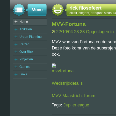
rick filosofeert
elitair, elegant, arrogant, sinds 
Home
MVV-Fortuna
Artikelen
22/10/04 23:33 Opgeslagen in
Urban Planning
MVV won van Fortuna en de super
Reizen
Deze foto komt van de supersjen
Over Rick
ook.
Projecten
Games
Links
Wedstrijddetails
MVV Maastricht forum
Tags:
Jupilerleague