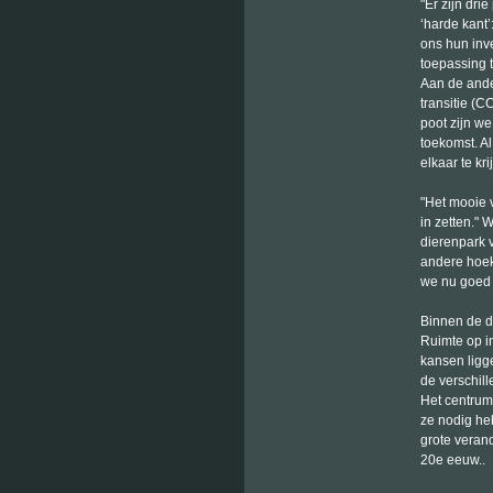
"Er zijn dr
‘harde kant
ons hun inve
toepassing 
Aan de ander
transitie (
poot zijn w
toekomst. A
elkaar te kri
"Het mooie v
in zetten."
dierenpark 
andere hoek
we nu goed 
Binnen de d
Ruimte op in
kansen ligg
de verschill
Het centrum 
ze nodig he
grote veran
20e eeuw..