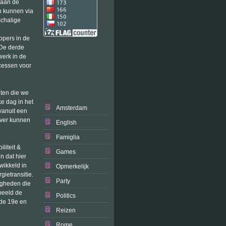
 aan de
n kunnen via
schalige
opers in de
 De derde
werk in de
cessen voor
nten die we
e dag in het
Amsterdam
vanuit een
ever kunnen
English
Famiglia
liteit &
Games
n dat hier
wikkeld in
Opmerkelijk
gietransitie.
Party
digheden die
beeld de
Politics
 de 19e en
Reizen
Rome