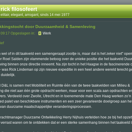
rick filosofeert
elitair, elegant, arrogant, sinds 14 mei 1977
kkingstocht door Duurzaamheid & Samenleving
 09:17 Opgeslagen in:
Werk
an wel of in dit taakveld een samengeraapt zooitje is, maar dat is het zeker niet" open
 Roel Salden zijn vlammende betoog over de unieke positie die het taakveld Du
ing binnen onze directie inneemt. Na zijn tocht in het Haagse in de fascinerende
was Rick Lindeman op zijn nieuwe expeditie in een heel andere wereld terecht g
duidelijk.
d D&L is samen met Mobiliteit en Ruimte één van de twee taakvelden van Milieu &
g die niet aan één grote opdracht werken, maar voor een scala aan opdrachten e
ers. Verdeeld over Zwolle, Utrecht en in toenemende mate Den Haag werken zo’
ed palet van beschikbare instrumenten en een zeer gevarieerde doelgroep aan he
van duurzame maatschappelijke veranderingsprocessen.
rachtmanager Duurzame Ontwikkeling Herry Nijhuis vertelden hoe ze bij het opze
ij verrast waren om te ontdekken dat er een sterke samenhang binnen het taakveld l