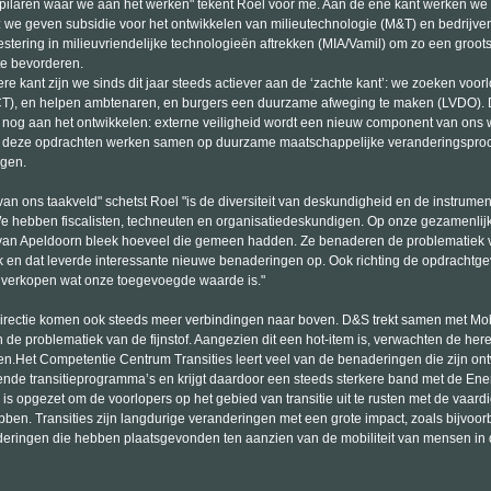
ie pilaren waar we aan het werken" tekent Roel voor me. Aan de ene kant werken we
’: we geven subsidie voor het ontwikkelen van milieutechnologie (M&T) en bedrijve
stering in milieuvriendelijke technologieën aftrekken (MIA/Vamil) om zo een groot
te bevorderen.
e kant zijn we sinds dit jaar steeds actiever aan de ‘zachte kant’: we zoeken voorl
CCT), en helpen ambtenaren, en burgers een duurzame afweging te maken (LVDO).
e nog aan het ontwikkelen: externe veiligheid wordt een nieuw component van ons 
l deze opdrachten werken samen op duurzame maatschappelijke veranderingspro
jgen.
an ons taakveld" schetst Roel "is de diversiteit van deskundigheid en de instrume
 We hebben fiscalisten, techneuten en organisatiedeskundigen. Op onze gezamenlijk
van Apeldoorn bleek hoeveel die gemeen hadden. Ze benaderen de problematiek 
 en dat leverde interessante nieuwe benaderingen op. Ook richting de opdrachtg
verkopen wat onze toegevoegde waarde is."
irectie komen ook steeds meer verbindingen naar boven. D&S trekt samen met Mobi
 de problematiek van de fijnstof. Aangezien dit een hot-item is, verwachten de here
en.Het Competentie Centrum Transities leert veel van de benaderingen die zijn ont
ende transitieprogramma’s en krijgt daardoor een steeds sterkere band met de Ener
is opgezet om de voorlopers op het gebied van transitie uit te rusten met de vaar
bben. Transities zijn langdurige veranderingen met een grote impact, zoals bijvoor
deringen die hebben plaatsgevonden ten aanzien van de mobiliteit van mensen in