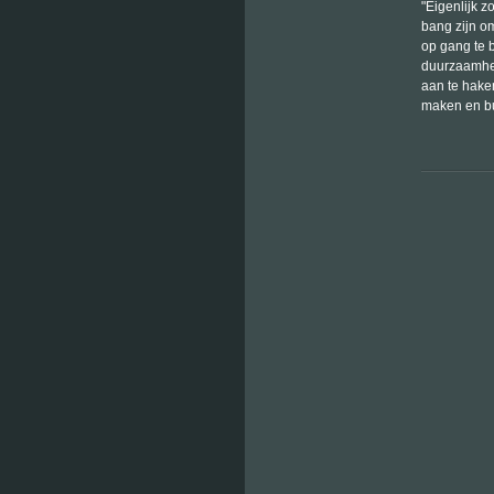
"Eigenlijk 
bang zijn om
op gang te 
duurzaamhei
aan te hake
maken en bu