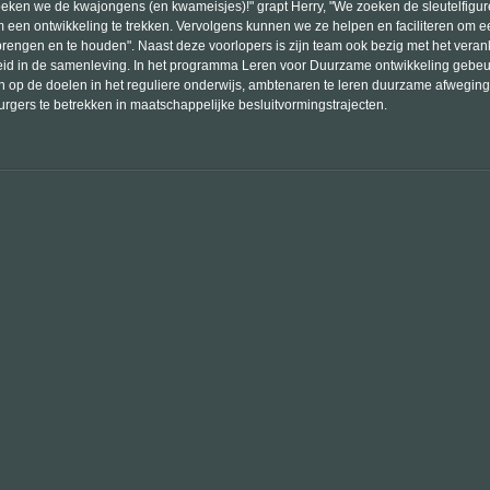
zoeken we de kwajongens (en kwameisjes)!" grapt Herry, "We zoeken de sleutelfigure
 een ontwikkeling te trekken. Vervolgens kunnen we ze helpen en faciliteren om ee
brengen en te houden". Naast deze voorlopers is zijn team ook bezig met het vera
d in de samenleving. In het programma Leren voor Duurzame ontwikkeling gebeur
n op de doelen in het reguliere onderwijs, ambtenaren te leren duurzame afweging
rgers te betrekken in maatschappelijke besluitvormingstrajecten.