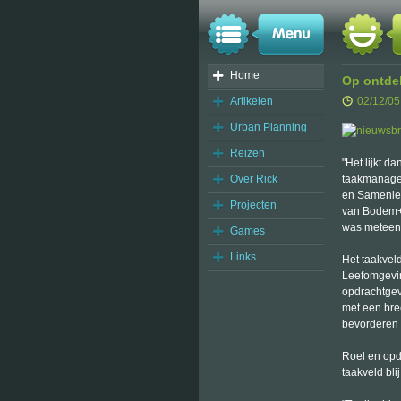
Home
Op ontde
Artikelen
02/12/05
Urban Planning
Reizen
"Het lijkt d
Over Rick
taakmanager
en Samenlev
Projecten
van Bodem+ 
was meteen 
Games
Links
Het taakvel
Leefomgevin
opdrachtgev
met een bre
bevorderen 
Roel en opd
taakveld bl