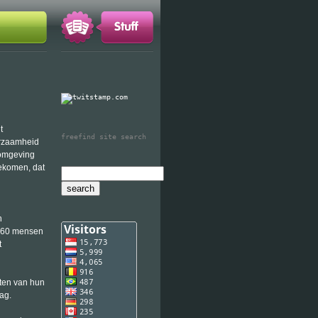
t
freefind site search
urzaamheid
 omgeving
ekomen, dat
n
n 60 mensen
t
tten van hun
ag.