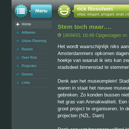
rick filosofeert
elitair, elegant, arrogant, sinds 
Home
Stem toch maar….
Artikelen
19/04/01 16:49 Opgeslagen in
Urban Planning
Het wordt waarschijnlijk niks a
Reizen
Amsterdammers opkomen dagen lij
Over Rick
hoekje van waaruit ik iets kan 
Projecten
stadsdeel binnenstad te stemmen 
Games
Denk aan het museumplein! Stadsd
Links
waren in staat het nieuwe museum
gebreken. Zo konden bussen niet
het gras van Arenakwaliteit. Een
groot project te organiseren. In d
projecten (NZL, Dam)