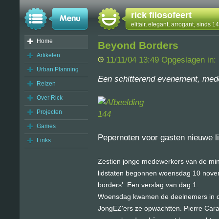
rick filosofeert
elitair, elegant, arrogant, sinds 
Home
Beyond Borders
Artikelen
11/11/04 13:49 Opgeslagen in:
Urban Planning
Een schitterend evenement, med
Reizen
Over Rick
Projecten
Games
Pepernoten voor gasten nieuwe l
Links
Zestien jonge medewerkers van de min
lidstaten begonnen woensdag 10 nove
borders’. Een verslag van dag 1.
Woensdag kwamen de deelnemers in de
JongEZ'ers ze opwachtten. Pierre Carab