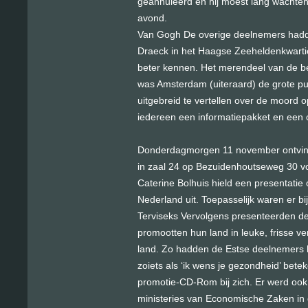
geannuleerd en hij moest lang wachten 
avond.
Van Gogh De overige deelnemers hadden
Draeck in het Haagse Zeeheldenkwarti
beter kennen. Het merendeel van de b
was Amsterdam (uiteraard) de grote pub
uitgebreid te vertellen over de moord 
iedereen een informatiepakket en een 
Donderdagmorgen 11 november ontving
in zaal 24 op Bezuidenhoutseweg 30 v
Caterine Bolhuis hield een presentatie
Nederland uit. Toepasselijk waren er bi
Terviseks Vervolgens presenteerden de
promootten hun land in leuke, frisse v
land. Zo hadden de Estse deelnemers he
zoiets als ‘ik wens je gezondheid’ bet
promotie-CD-Rom bij zich. Er werd ook
ministeries van Economische Zaken in 