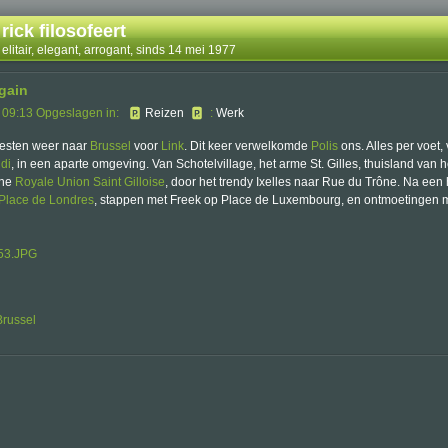
rick filosofeert
elitair, elegant, arrogant, sinds 14 mei 1977
gain
 09:13 Opgeslagen in:
Reizen
:
Werk
esten weer naar
Brussel
voor
Link
. Dit keer verwelkomde
Polis
ons. Alles per voet,
di
, in een aparte omgeving. Van Schotelvillage, het arme St. Gilles, thuisland van h
che
Royale Union Saint Gilloise
, door het trendy Ixelles naar Rue du Trône. Na een 
Place de Londres
, stappen met Freek op Place de Luxembourg, en ontmoetingen 
Brussel