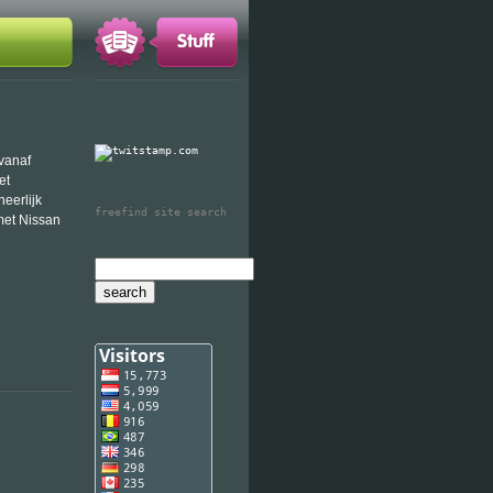
 vanaf
et
heerlijk
freefind site search
met Nissan