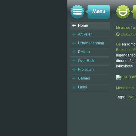
Home
Brussel a
Artikelen
18/02/08
Urban Planning
Ge
en ik mo
Bruxelles Mi
Reizen
legendaris
Over Rick
diner op/bij
lobbyistes.
Projecten
Games
Links
Meer foto's
Tags:
Link
,