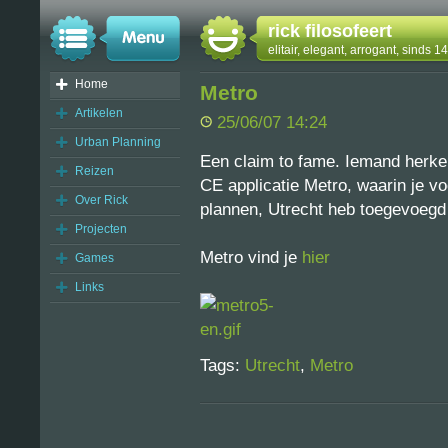
rick filosofeert
elitair, elegant, arrogant, sinds 
Home
Metro
Artikelen
25/06/07 14:24
Urban Planning
Een claim to fame. Iemand herk
Reizen
CE applicatie Metro, waarin je v
Over Rick
plannen, Utrecht heb toegevoegd
Projecten
Metro vind je
hier
Games
Links
Tags:
Utrecht
,
Metro