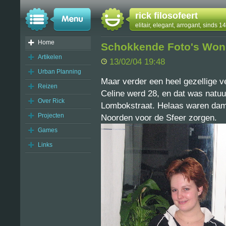
rick filosofeert
elitair, elegant, arrogant, sinds 
Home
Schokkende Foto's Won
Artikelen
13/02/04 19:48
Urban Planning
Maar verder een heel gezellige v
Reizen
Celine werd 28, en dat was natuur
Over Rick
Lombokstraat. Helaas waren dame
Projecten
Noorden voor de Sfeer zorgen.
Games
Links