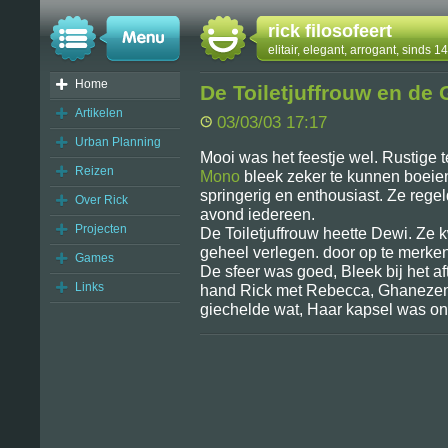
rick filosofeert
elitair, elegant, arrogant, sinds 
Home
De Toiletjuffrouw en de
Artikelen
03/03/03 17:17
Urban Planning
Mooi was het feestje wel. Rustige 
Reizen
Mono
bleek zeker te kunnen boei
springerig en enthousiast. Ze regel
Over Rick
avond iedereen.
Projecten
De Toiletjuffrouw heette Dewi. Z
geheel verlegen. door op te merke
Games
De sfeer was goed, Bleek bij het a
Links
hand Rick met Rebecca, Ghanezen 
giechelde wat, Haar kapsel was o