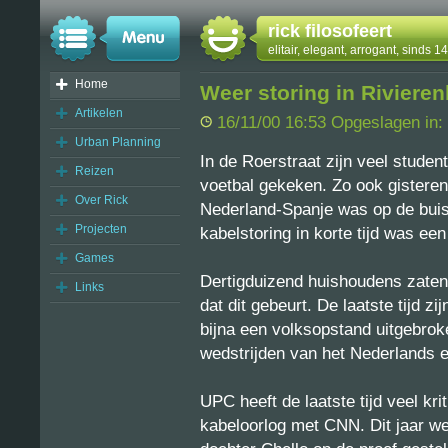
rick filosofeert
elitair, elegant, arrogant, sinds 
Home
Weer storing in Rivieren
Artikelen
16/11/00 16:53 Opgeslagen in:
Urban Planning
In de Roerstraat zijn veel studen
Reizen
voetbal gekeken. Zo ook gisteren
Over Rick
Nederland-Spanje was op de buis.
Projecten
kabelstoring in korte tijd was een 
Games
Dertigduizend huishoudens zaten z
Links
dat dit gebeurt. De laatste tijd z
bijna een volksopstand uitgebrok
wedstrijden van het Nederlands el
UPC heeft de laatste tijd veel kr
kabeloorlog met CNN. Dit jaar w