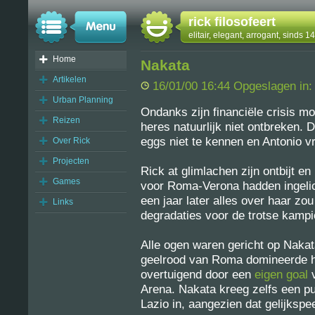
rick filosofeert
elitair, elegant, arrogant, sinds 
Home
Nakata
Artikelen
16/01/00 16:44 Opgeslagen in
Urban Planning
Ondanks zijn financiële crisis moc
Reizen
heres natuurlijk niet ontbreken.
eggs niet te kennen en Antonio vr
Over Rick
Projecten
Rick at glimlachen zijn ontbijt en
Games
voor Roma-Verona hadden ingeli
een jaar later alles over haar zo
Links
degradaties voor de trotse kamp
Alle ogen waren gericht op Nakat
geelrood van Roma domineerde he
overtuigend door een
eigen goal
v
Arena. Nakata kreeg zelfs een pu
Lazio in, aangezien dat gelijkspe