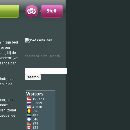
 in zijn bed
e er om
bij bij de
freefind site search
Modern' (vol
naar de bar
druk, maar
en in de
gan, maar
mooie
ren, zodat
 gevoel de