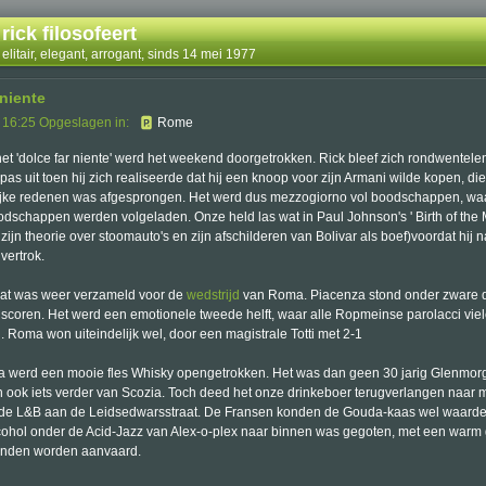
rick filosofeert
elitair, elegant, arrogant, sinds 14 mei 1977
 niente
 16:25 Opgeslagen in:
Rome
het 'dolce far niente' werd het weekend doorgetrokken. Rick bleef zich rondwentelen
as uit toen hij zich realiseerde dat hij een knoop voor zijn Armani wilde kopen, di
ijke redenen was afgesprongen. Het werd dus mezzogiorno vol boodschappen, waar
odschappen werden volgeladen. Onze held las wat in Paul Johnson's ' Birth of the 
er zijn theorie over stoomauto's en zijn afschilderen van Bolivar als boef)voordat hij 
vertrok.
aat was weer verzameld voor de
wedstrijd
van Roma. Piacenza stond onder zware 
e scoren. Het werd een emotionele tweede helft, waar alle Ropmeinse parolacci viel
. Roma won uiteindelijk wel, door een magistrale Totti met 2-1
a werd een mooie fles Whisky opengetrokken. Het was dan geen 30 jarig Glenmor
dan ook iets verder van Scozia. Toch deed het onze drinkeboer terugverlangen naar 
de L&B aan de Leidsedwarsstraat. De Fransen konden de Gouda-kaas wel waarde
cohol onder de Acid-Jazz van Alex-o-plex naar binnen was gegoten, met een warm
onden worden aanvaard.