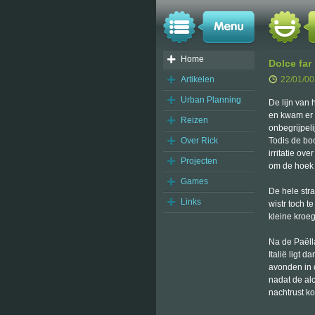
Home
Dolce far
Artikelen
22/01/00
Urban Planning
De lijn van 
en kwam er p
Reizen
onbegrijpel
Over Rick
Todis de bo
irritatie ov
Projecten
om de hoek 
Games
De hele str
Links
wistr toch t
kleine kroeg
Na de Paëll
Italië ligt 
avonden in 
nadat de al
nachtrust k